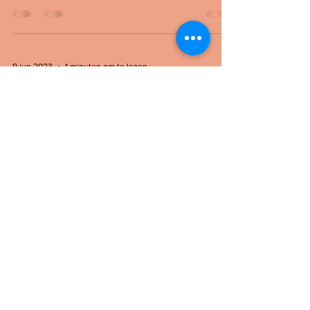
behoefte aan verbinding....
9 jun 2023
1 minuten om te lezen
Familie-opstelling gedaan.
En nu?
Die familie-opstelling was indrukwekkend,
vertelt Diana. Ze is teamleider bij een
verzekeraar. Ze ziet opeens hoe de relatie
met haar...
8
/
9